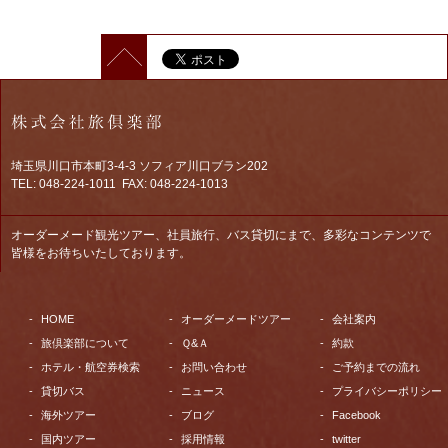
埼玉県川口市本町3-4-3 ソフィア川口ブラン202
TEL: 048-224-1011 FAX: 048-224-1013
オーダーメード観光ツアー、社員旅行、バス貸切にまで、多彩なコンテンツで
皆様をお待ちいたしております。
HOME
オーダーメードツアー
会社案内
旅倶楽部について
Ｑ&Ａ
約款
ホテル・航空券検索
お問い合わせ
ご予約までの流れ
貸切バス
ニュース
プライバシーポリシー
海外ツアー
ブログ
Facebook
国内ツアー
採用情報
twitter