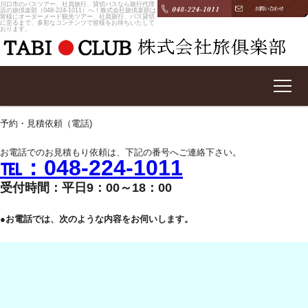
川口市のバスツアー、社員旅行、貸切バスなら旅行代理
店の旅倶楽部（048-224-1011）へ！株式会社旅倶楽部は
皆様にオーダーメード観光ツアー、社員旅行、バス貸切
に至るまで、多彩なコンテンツで皆様をお待ちいたして
おります。
予約・見積依頼（電話)
ホテル&航空券
お電話でのお見積もり依頼は、下記の番号へご連絡下さい。
ホテル予約
℡：048-224-1011
受付時間：平日9：00～18：00
国内航空券
海外航空券
●お電話では、次のような内容をお伺いします。
ツアー一覧
東京宝塚劇場公演ツアー
国内ツアー