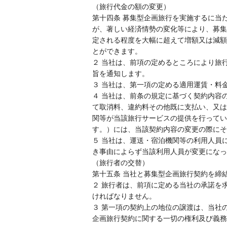
（旅行代金の額の変更）
第十四条 募集型企画旅行を実施するに当
が、著しい経済情勢の変化等により、募集
定される程度を大幅に超えて増額又は減額
とができます。
２ 当社は、前項の定めるところにより旅
旨を通知します。
３ 当社は、第一項の定める適用運賃・料
４ 当社は、前条の規定に基づく契約内容
て取消料、違約料その他既に支払い、又は
関等が当該旅行サービスの提供を行ってい
す。）には、当該契約内容の変更の際にそ
５ 当社は、運送・宿泊機関等の利用人員
き事由によらず当該利用人員が変更になっ
（旅行者の交替）
第十五条 当社と募集型企画旅行契約を締
２ 旅行者は、前項に定める当社の承諾を
ければなりません。
３ 第一項の契約上の地位の譲渡は、当社
企画旅行契約に関する一切の権利及び義務