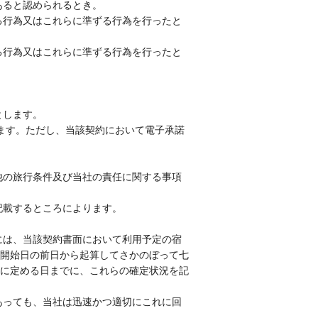
あると認められるとき。
る行為又はこれらに準ずる行為を行ったと
る行為又はこれらに準ずる行為を行ったと
とします。
ます。ただし、当該契約において電子承諾
他の旅行条件及び当社の責任に関する事項
記載するところによります。
には、当該契約書面において利用予定の宿
開始日の前日から起算してさかのぼって七
に定める日までに、これらの確定状況を記
あっても、当社は迅速かつ適切にこれに回