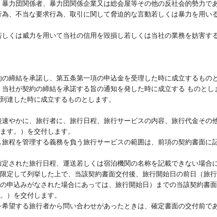
、暴力団関係者、暴力団関係企業又は総会屋等その他の反社会的勢力で
行為、不当な要求行為、取引に関して脅迫的な言動若しくは暴力を用い
若しくは威力を用いて当社の信用を毀損し若しくは当社の業務を妨害す
。
約の締結を承諾し、第五条第一項の申込金を受理した時に成立するもの
、当社が契約の締結を承諾する旨の通知を発した時に成立する ものとし
到達した時に成立するものとします。
後速やかに、旅行者に、旅行日程、旅行サービスの内容、旅行代金その
ます。）を交付します。
し旅程を管理する義務を負う旅行サービスの範囲は、前項の契約書面に
確定された旅行日程、運送若しくは宿泊機関の名称を記載できない場合
限定して列挙した上で、当該契約書面交付後、旅行開始日の前日（旅行
の申込みがなされた場合にあっては、旅行開始日）までの当該契約書面
。）を交付します。
を希望する旅行者から問い合わせがあったときは、確定書面の交付前で