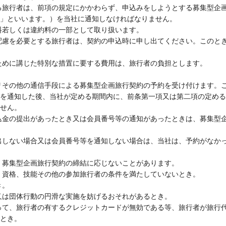
る旅行者は、前項の規定にかかわらず、申込みをしようとする募集型企
」といいます。）を当社に通知しなければなりません。
料若しくは違約料の一部として取り扱います。
配慮を必要とする旅行者は、契約の申込時に申し出てください。このと
ために講じた特別な措置に要する費用は、旅行者の負担とします。
リその他の通信手段による募集型企画旅行契約の予約を受け付けます。
を通知した後、当社が定める期間内に、前条第一項又は第二項の定める
せん。
込金の提出があったとき又は会員番号等の通知があったときは、募集型
出しない場合又は会員番号等を通知しない場合は、当社は、予約がなか
、募集型企画旅行契約の締結に応じないことがあります。
、資格、技能その他の参加旅行者の条件を満たしていないとき。
き。
又は団体行動の円滑な実施を妨げるおそれがあるとき。
って、旅行者の有するクレジットカードが無効である等、旅行者が旅行
とき。