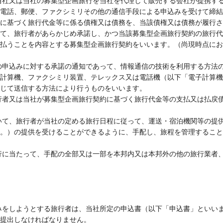
当社又は当社の募集型企画旅行を当社を代理して販売する会社が提携す
電話、郵便、ファクシミリその他の通信手段による申込みを受けて締結
に基づく旅行代金等に係る債権又は債務を、当該債権又は債務が履行さ
て、旅行者があらかじめ承諾し、かつ当該募集型企画旅行契約の旅行代
払うことを内容とする募集型企画旅行契約をいいます。（尚現時点にお
の申込みに対する承諾の通知であって、情報通信の技術を利用する方法
計算機、ファクシミリ装置、テレックス又は電話機（以下「電子計算機
じて送信する方法により行うものをいいます。
行者又は当社が募集型企画旅行契約に基づく旅行代金等の支払又は払戻
いて、旅行者が当社の定める旅行日程に従って、運送・宿泊機関等の提
。）の提供を受けることができるように、手配し、旅程を管理すること
行に当たって、手配の全部又は一部を本邦内又は本邦外の他の旅行業者
みをしようとする旅行者は、当社所定の申込書（以下「申込書」といい
提出しなければなりません。