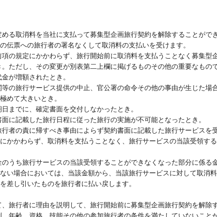
定める取消料を当社に支払って募集型企画旅行契約を解除することがで
の伝票への旅行者の署名なくして取消料の支払いを受けます。
前項の規定にかかわらず、旅行開始前に取消料を支払うことなく募集型
き。ただし、その変更が別表第二上欄に掲げるものその他の重要なもの
代金が増額されたとき。
関等の旅行サービス提供の中止、官公署の命令その他の事由が生じた場
極めて大きいとき。
期日までに、確定書面を交付しなかったとき。
書面に記載した旅行日程に従った旅行の実施が不可能となったとき。
旅行者の責に帰すべき事由によらず契約書面に記載した旅行サービスを
にかかわらず、取消料を支払うことなく、旅行サービスの当該受領する
金のうち旅行サービスの当該受領することができなくなった部分に係る
ない場合においては、当該金額から、当該旅行サービスに対して取消料
を差し引いたものを旅行者に払い戻します。
て、旅行者に理由を説明して、旅行開始前に募集型企画旅行契約を解除
別、年齢、資格、技能その他の参加旅行者の条件を満たしていないこと