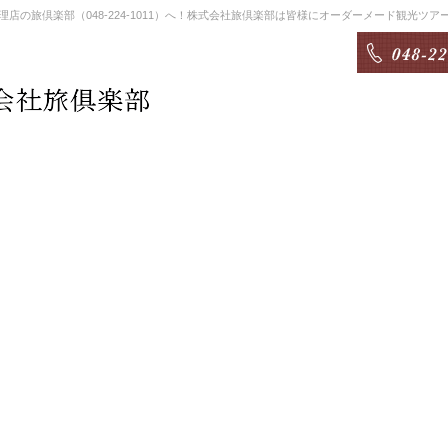
店の旅倶楽部（048-224-1011）へ！株式会社旅倶楽部は皆様にオーダーメード観光ツ