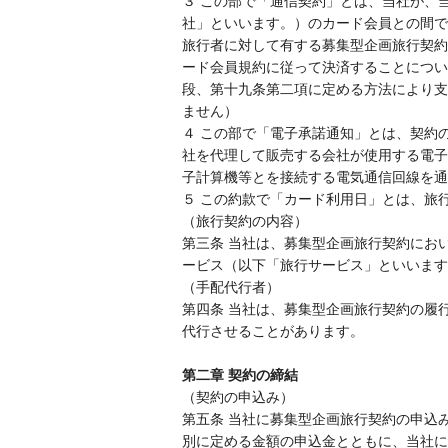
３ この部で「通信契約」とは、当社が、
社」といいます。）のカード会員との間で
旅行者に対して有する募集型企画旅行契約
ード会員規約に従って決済することについ
段、第十九条第二項に定める方法により支
ません）
４ この部で「電子承諾通知」とは、契約
社を代理して販売する会社が使用する電子
子計算機等とを接続する電気通信回線を通
５ この約款で「カード利用日」とは、旅
（旅行契約の内容）
第三条 当社は、募集型企画旅行契約にお
ービス（以下「旅行サービス」といいます
（手配代行者）
第四条 当社は、募集型企画旅行契約の履
代行させることがあります。
第二章 契約の締結
（契約の申込み）
第五条 当社に募集型企画旅行契約の申込
別に定める金額の申込金とともに、当社に