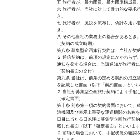
五 旅行者が、暴力団員、暴力団準構成員
六 旅行者が、当社に対して暴力的な要求
き。
七 旅行者が、風説を流布し、偽計を用い
き。
八 その他当社の業務上の都合があるとき
（契約の成立時期）
第八条 募集型企画旅行契約は、当社が契
２ 通信契約は、前項の規定にかかわらず
通知を発する場合は、当該通知が旅行者に
（契約書面の交付）
第九条 当社は、前条の定める契約の成立
を記載した書面（以下「契約書面」といい
２ 当社が募集型企画旅行契約により手配
（確定書面）
第十条 前条第一項の契約書面において、
泊機関及び表示上重要な運送機関の名称を
日目に当たる日以降に募集型企画旅行契約
載した書面（以下「確定書面」といいます
２ 前項の場合において、手配状況の確認
答します。