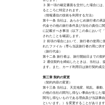
３ 第一項の確定書面を交付した場合には
るところに特定されます。
（情報通信の技術を利用する方法）
第十一条 当社は、あらかじめ旅行者の承
代金その他の旅行条件及び当社の責任に関
に記載すべき事項（以下この条において「
されたことを確認します。
２ 前項の場合において、旅行者の使用に
れたファイル（専ら当該旅行者の用に供す
（旅行代金）
第十二条 旅行者は、旅行開始日までの契
２ 通信契約を締結したときは、当社は、
ます。また、カード利用日は旅行契約成立
第三章 契約の変更
（契約内容の変更）
第十三条 当社は、天災地変、戦乱、暴動
の他の当社の関与し得ない事由が生じた場
関与し得ないものである理由及び当該事由
といいます。）を変更することがあります