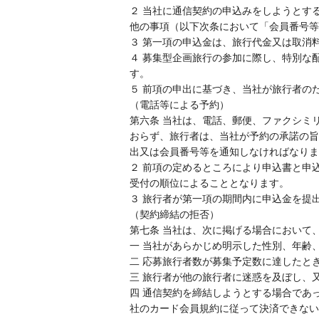
２ 当社に通信契約の申込みをしようとす
他の事項（以下次条において「会員番号等
３ 第一項の申込金は、旅行代金又は取消
４ 募集型企画旅行の参加に際し、特別な
す。
５ 前項の申出に基づき、当社が旅行者の
（電話等による予約）
第六条 当社は、電話、郵便、ファクシミ
おらず、旅行者は、当社が予約の承諾の旨
出又は会員番号等を通知しなければなりま
２ 前項の定めるところにより申込書と申
受付の順位によることとなります。
３ 旅行者が第一項の期間内に申込金を提
（契約締結の拒否）
第七条 当社は、次に掲げる場合において
一 当社があらかじめ明示した性別、年齢
二 応募旅行者数が募集予定数に達したと
三 旅行者が他の旅行者に迷惑を及ぼし、
四 通信契約を締結しようとする場合であ
社のカード会員規約に従って決済できない