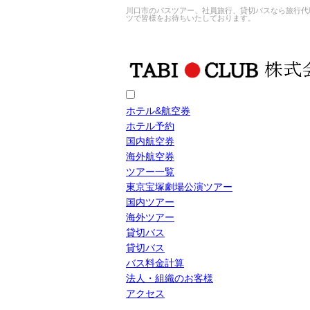
川口市のバスツアー、社員旅行、貸切バスなら旅行代理
ツで皆様をお待ちいたしております。
ホテル&航空券
ホテル予約
国内航空券
海外航空券
ツアー一覧
東京宝塚劇場公演ツアー
国内ツアー
海外ツアー
貸切バス
貸切バス
バス料金計算
法人・組織のお客様
アクセス