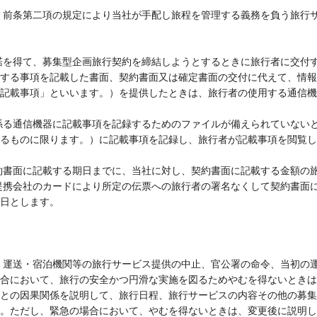
、前条第二項の規定により当社が手配し旅程を管理する義務を負う旅行
諾を得て、募集型企画旅行契約を締結しようとするときに旅行者に交付
する事項を記載した書面、契約書面又は確定書面の交付に代えて、情報
記載事項」といいます。）を提供したときは、旅行者の使用する通信機
係る通信機器に記載事項を記録するためのファイルが備えられていない
るものに限ります。）に記載事項を記録し、旅行者が記載事項を閲覧し
約書面に記載する期日までに、当社に対し、契約書面に記載する金額の
提携会社のカードにより所定の伝票への旅行者の署名なくして契約書面
日とします。
、運送・宿泊機関等の旅行サービス提供の中止、官公署の命令、当初の
合において、旅行の安全かつ円滑な実施を図るためやむを得ないときは
との因果関係を説明して、旅行日程、旅行サービスの内容その他の募集
。ただし、緊急の場合において、やむを得ないときは、変更後に説明し