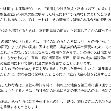
たり利用する運送機関について適用を受ける運賃・料金（以下この条に
型企画旅行の募集の際に明示した時点において有効なものとして公示さ
される場合においては、当社は、その増額又は減額される金額の範囲内
行代金を増額するときは、旅行開始日の前日から起算してさかのぼって
金の減額がなされるときは、同項の定めるところにより、その減少額だ
の変更により旅行の実施に要する費用（当該契約内容の変更のためにそ
これから支払わなければならない費用を含みます。）の減少又は増加が
るにもかかわらず、運送・宿泊機関等の座席、部屋その他の諸設備の不
の範囲内において旅行代金の額を変更することがあります。
により旅行代金が異なる旨を契約書面に記載した場合において、募集型
たときは、契約書面に記載したところにより旅行代金の額を変更するこ
結した旅行者は、当社の承諾を得て、契約上の地位を第三者に譲り渡す
求めようとするときは、当社所定の用紙に所定の事項を記入の上、所定
の承諾があった時に効力を生ずるものとし、以後、旅行契約上の地位を
を承継するものとします。