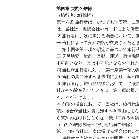
第四章 契約の解除
（旅行者の解除権）
第十六条 旅行者は、いつでも別表第一に
は、当社は、提携会社のカードにより所定
２ 旅行者は、次に掲げる場合において、
一 当社によって契約内容が変更されたと
二 第十四条第一項の規定に基づいて旅行
三 天災地変、戦乱、暴動、運送・宿泊機
不可能となり、又は不可能となるおそれが
四 当社が旅行者に対し、第十条第一項の
五 当社の責に帰すべき事由により、契約
３ 旅行者は、旅行開始後において、当該
社がその旨を告げたときは、第一項の規定
ることができます。
４ 前項の場合において、当社は、旅行代
項の場合が当社の責に帰すべき事由によら
ら支払わなければならない費用に係る金額
（当社の解除権等－旅行開始前の解除）
第十七条 当社は、次に掲げる場合におい
一 旅行者が当社があらかじめ明示した性