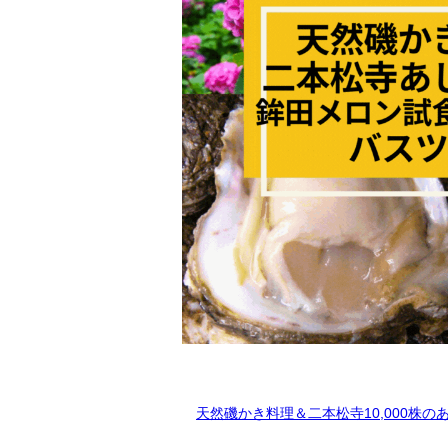
天然磯かき料理＆二本松寺10,000