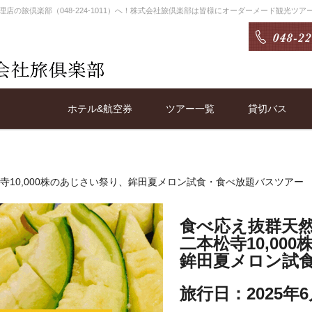
店の旅倶楽部（048-224-1011）へ！株式会社旅倶楽部は皆様にオーダーメード観光ツ
ホテル&航空券
ツアー一覧
貸切バス
二本松寺10,000株のあじさい祭り、鉾田夏メロン試食・食べ放題バスツアー
食べ応え抜群天然
二本松寺10,00
鉾田夏メロン試食
旅行日：2025年6月