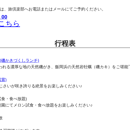
は、旅倶楽部へお電話またはメールにてご予約ください。
00
こちら
行程表
(磯かきづくしランチ)
言われる濃厚な地の天然磯がき、飯岡浜の天然岩牡蠣（磯カキ）をご堪能
賞)
株のあじさいが咲き誇りる絶景をお楽しみください♪
ン試食・食べ放題)
農園にてメロン試食・食べ放題をお楽しみください♪
散