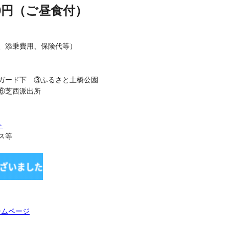
0円（ご昼食付）
、添乗費用、保険代等）
ガード下 ③ふるさと土橋公園
⑥芝西派出所
ト
ス等
ームページ