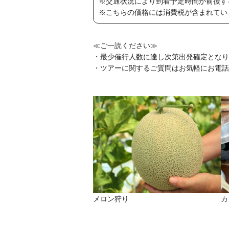
※交通状況により到着予定時間が前後す
※こちらの価格には消費税が含まれてい
≪ご一読ください≫
・最少催行人数に達し次第出発確定となり
・ツアーに関するご質問はお気軽にお電話
メロン狩り
カ