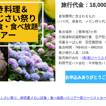
旅行代金：18,00
参加費用に含まれるもの
（バス代、昼食代、メロン狩り代
集合場所：ご乗車地7か所
①南浦和武蔵野銀行裏 ②戸田
④蕨るーぱん前 ⑤芝園団地 
集合時間：7時40分～8時20分
最少催行人員：12名
販売旅行会社：
(有)彩ツーリス
利用予定バス会社：今井観光バ
株のあじさい祭り、鉾田夏メロン試食・食べ放題バスツアー彩ツーリストホ